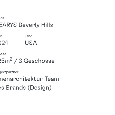
nde
EARYS Beverly Hills
hr
Land
024
USA
össe
2
25m
/ 3 Geschosse
jektpartner
nnenarchitektur-Team
es Brands (Design)