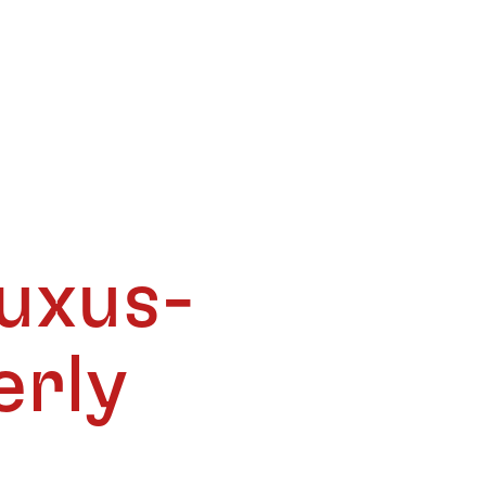
Luxus-
erly