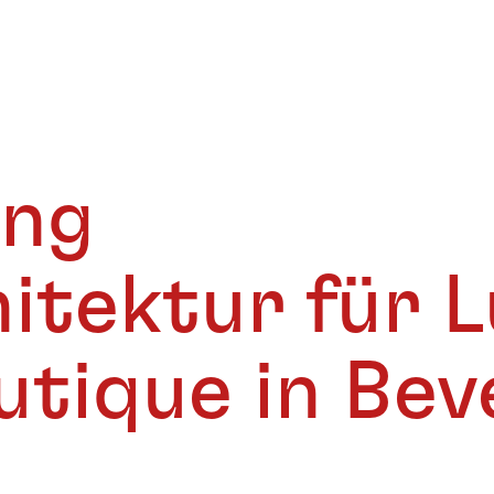
ung
itektur für 
tique in Bev