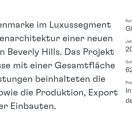
Ku
renmarke im Luxussegment
G
nnenarchitektur einer neuen
Ja
2
Beverly Hills. Das Projekt
Gr
se mit einer Gesamtfläche
6
stungen beinhalteten die
Pro
I
wie die Produktion, Export
d
r Einbauten.