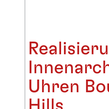
Realisier
Innenarch
Uhren Bou
Hills