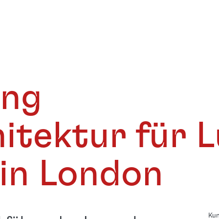
ung
itektur für 
 in London
Ku