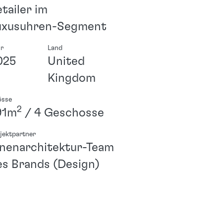
tailer im
uxusuhren-Segment
hr
Land
025
United
Kingdom
össe
2
91m
/ 4 Geschosse
jektpartner
nnenarchitektur-Team
es Brands (Design)