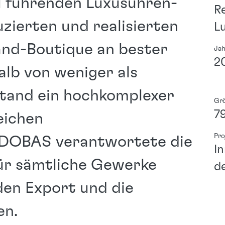
al führenden Luxusuhren-
Re
zierten und realisierten
L
and-Boutique an bester
Ja
2
alb von weniger als
stand ein hochkomplexer
Gr
7
eichen
Pro
. DOBAS verantwortete die
I
ür sämtliche Gewerke
d
den Export und die
en.