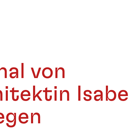
nal von
itektin Isabel
egen