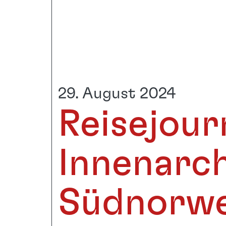
29. August 2024
Reisejour
Innenarch
Südnorw