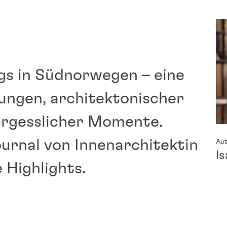
s in Südnorwegen – eine
ungen, architektonischer
ergesslicher Momente.
ournal von Innenarchitektin
Aut
I
 Highlights.